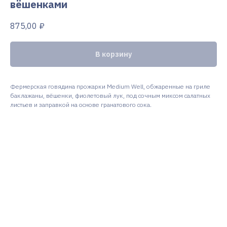
вёшенками
875,00
₽
В корзину
Фермерская говядина прожарки Medium Well, обжаренные на гриле
баклажаны, вёшенки, фиолетовый лук, под сочным миксом салатных
листьев и заправкой на основе гранатового сока.