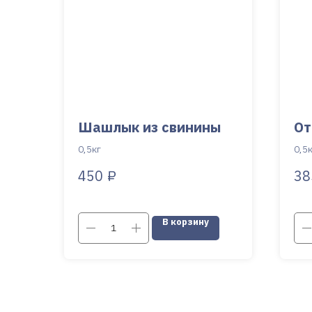
Шашлык из свинины
От
0,5кг
0,5
₽
450
38
В корзину