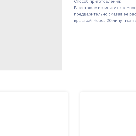
Способ приготовления:
В кастрюле вскипятите немног
предварительно смазав её ра
крышкой. Через 20 минут манты