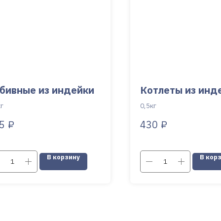
бивные из индейки
Котлеты из инд
кг
0,5кг
₽
₽
5
430
В корзину
В кор