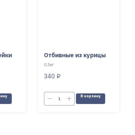
ейки
Отбивные из курицы
0,5кг
₽
340
зину
В корзину