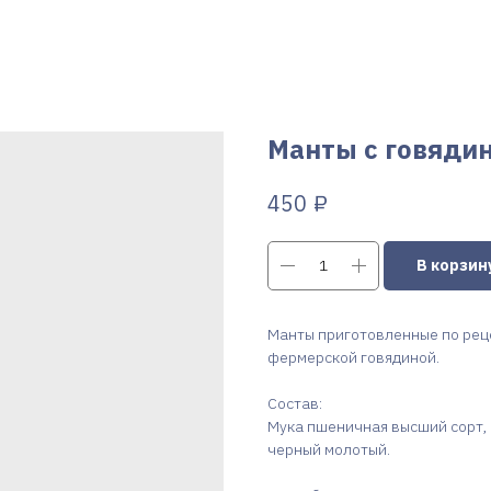
Манты с говяди
₽
450
В корзин
Манты приготовленные по реце
фермерской говядиной.
Состав:
Мука пшеничная высший сорт, 
черный молотый.