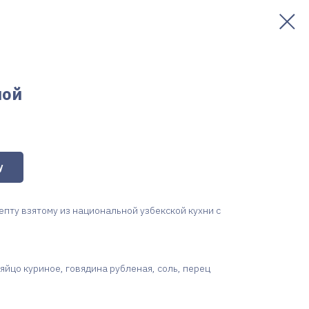
ной
у
пту взятому из национальной узбекской кухни с
яйцо куриное, говядина рубленая, соль, перец