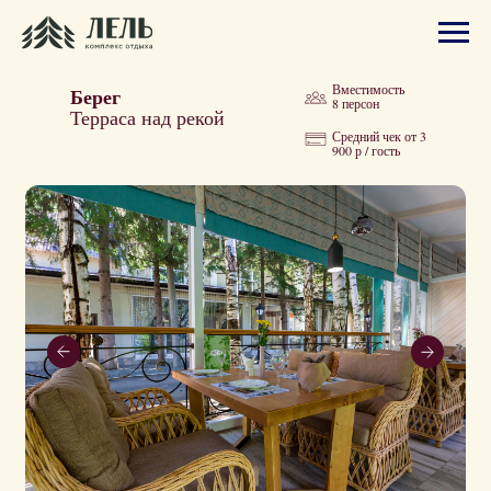
Вместимость
Берег
8 персон
Терраса над рекой
Средний чек от 3
900 р / гость