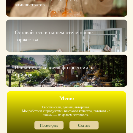
администратор
Оставайтесь в нашем отеле после
торжества
Ваша незабываемая фотосессия на
природе
Меню
Европейская, дачная, авторская.
Мы работаем с продуктами высокого качества, готовим «с
ножа» — не делаем заготовок.
Посмотреть
Скачать