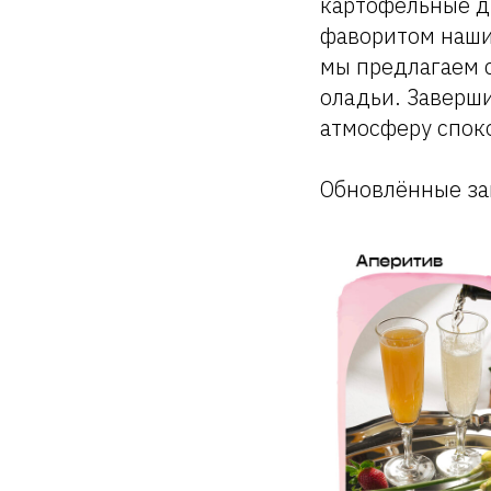
картофельные др
фаворитом наших
мы предлагаем 
оладьи. Заверш
атмосферу споко
Обновлённые за