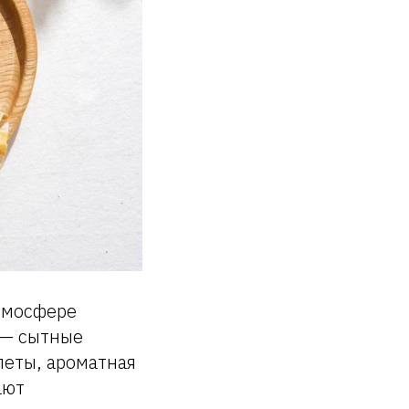
атмосфере
 — сытные
леты, ароматная
ают